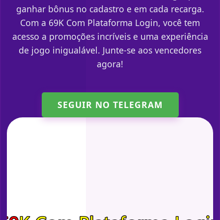
ganhar bônus no cadastro e em cada recarga.
Com a 69K Com Plataforma Login, você tem
acesso a promoções incríveis e uma experiência
de jogo inigualável. Junte-se aos vencedores
agora!
SEGUIR NO TELEGRAM