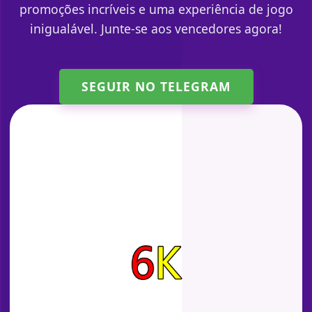
promoções incríveis e uma experiência de jogo
inigualável. Junte-se aos vencedores agora!
SEGUIR NO TELEGRAM