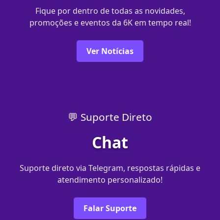
Fique por dentro de todas as novidades,
promoções e eventos da 6K em tempo real!
Ver Notícias
💬 Suporte Direto
Chat
Suporte direto via Telegram, respostas rápidas e
atendimento personalizado!
Falar Suporte