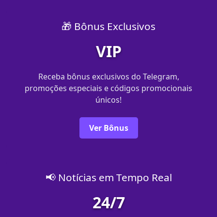
🎁 Bônus Exclusivos
VIP
Receba bônus exclusivos do Telegram,
promoções especiais e códigos promocionais
únicos!
Ver Bônus
📢 Notícias em Tempo Real
24/7