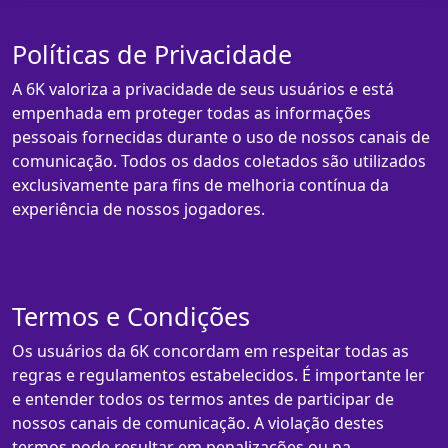
Políticas de Privacidade
A 6K valoriza a privacidade de seus usuários e está
empenhada em proteger todas as informações
pessoais fornecidas durante o uso de nossos canais de
comunicação. Todos os dados coletados são utilizados
exclusivamente para fins de melhoria contínua da
experiência de nossos jogadores.
Termos e Condições
Os usuários da 6K concordam em respeitar todas as
regras e regulamentos estabelecidos. É importante ler
e entender todos os termos antes de participar de
nossos canais de comunicação. A violação destes
termos pode resultar em penalizações ou na