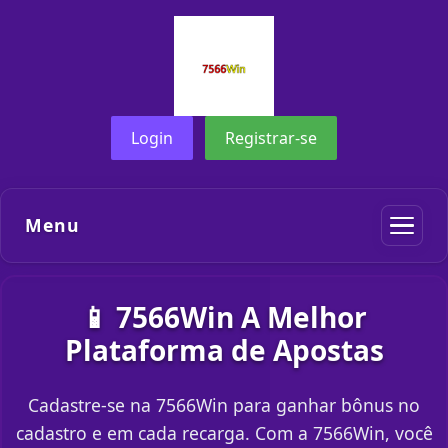
Login
Registrar-se
Menu
📱 7566Win A Melhor
Plataforma de Apostas
Cadastre-se na 7566Win para ganhar bônus no
cadastro e em cada recarga. Com a 7566Win, você