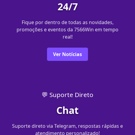
24/7
Fique por dentro de todas as novidades,
promoções e eventos da 7566Win em tempo
real!
Ver Notícias
💬 Suporte Direto
Chat
Suporte direto via Telegram, respostas rápidas e
atendimento personalizado!