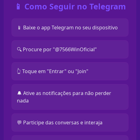
📱 Como Seguir no Telegram
📱 Baixe o app Telegram no seu dispositivo
🔍 Procure por "@7566WinOficial"
👆 Toque em "Entrar" ou "Join"
🔔 Ative as notificações para não perder
nada
💬 Participe das conversas e interaja