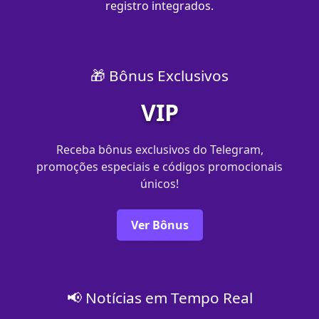
registro integrados.
🎁 Bônus Exclusivos
VIP
Receba bônus exclusivos do Telegram,
promoções especiais e códigos promocionais
únicos!
Ver Bônus
📢 Notícias em Tempo Real