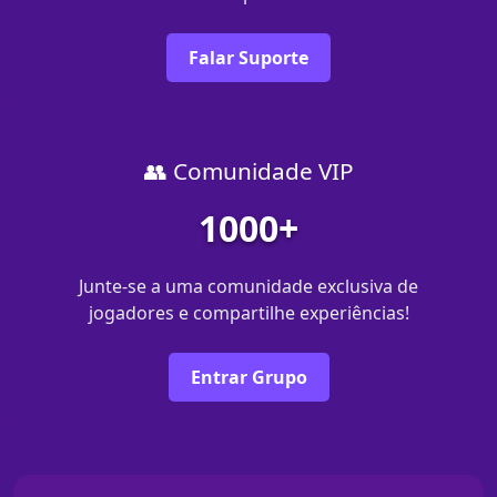
Falar Suporte
👥 Comunidade VIP
1000+
Junte-se a uma comunidade exclusiva de
jogadores e compartilhe experiências!
Entrar Grupo