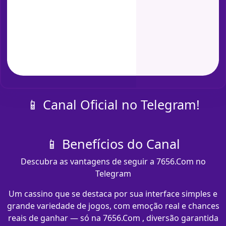
📱 Canal Oficial no Telegram!
📱 Benefícios do Canal
Descubra as vantagens de seguir a 7656.Com no
Telegram
Um cassino que se destaca por sua interface simples e
grande variedade de jogos, com emoção real e chances
reais de ganhar — só na 7656.Com , diversão garantida