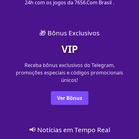
24h com os jogos da 7656.Com Brasil .
🎁 Bônus Exclusivos
VIP
Receba bônus exclusivos do Telegram,
promoções especiais e códigos promocionais
únicos!
Ver Bônus
📢 Notícias em Tempo Real