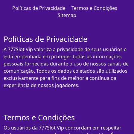
Políticas de Privacidade
Termos e Condições
Sitemap
Políticas de Privacidade
A 777Slot Vip valoriza a privacidade de seus usuários e
está empenhada em proteger todas as informações
pessoais fornecidas durante o uso de nossos canais de
comunicação. Todos os dados coletados são utilizados
exclusivamente para fins de melhoria contínua da
experiência de nossos jogadores.
Termos e Condições
Os usuários da 777Slot Vip concordam em respeitar