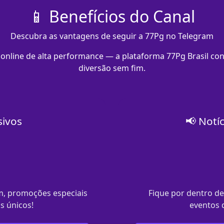
📱 Benefícios do Canal
Descubra as vantagens de seguir a 77Pg no Telegram
online de alta performance — a plataforma 77Pg Brasil con
diversão sem fim.
sivos
📢 Notí
m, promoções especiais
Fique por dentro d
s únicos!
eventos 