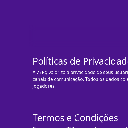
Políticas de Privacida
A 77Pg valoriza a privacidade de seus usuá
canais de comunicação. Todos os dados cole
jogadores.
Termos e Condições