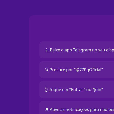
📱 Baixe o app Telegram no seu disp
🔍 Procure por "@77PgOficial"
👆 Toque em "Entrar" ou "Join"
🔔 Ative as notificações para não p