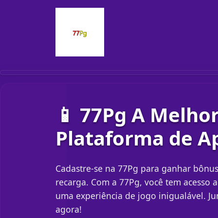
📱 77Pg A Melho
Plataforma de A
Cadastre-se na 77Pg para ganhar bônus
recarga. Com a 77Pg, você tem acesso a
uma experiência de jogo inigualável. J
agora!