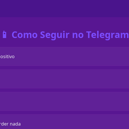
📱 Como Seguir no Telegram
ositivo
erder nada