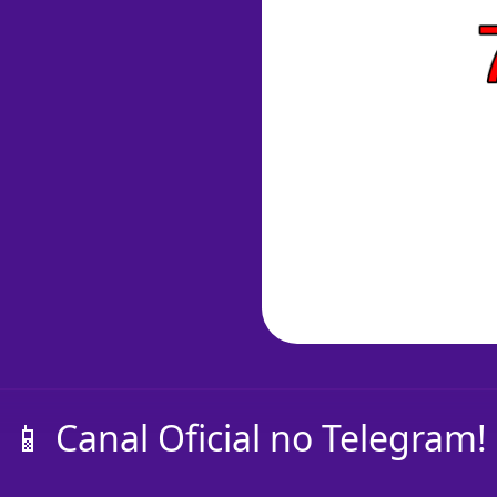
📱 Canal Oficial no Telegram!