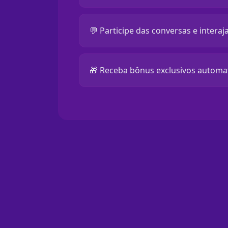
💬 Participe das conversas e interaj
🎁 Receba bônus exclusivos autom