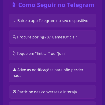
📱 Como Seguir no Telegram
📱 Baixe o app Telegram no seu dispositivo
🔍 Procure por "@787 GamesOficial"
👆 Toque em "Entrar" ou "Join"
🔔 Ative as notificações para não perder
nada
💬 Participe das conversas e interaja