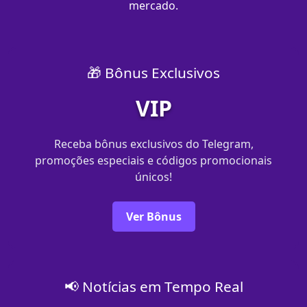
mercado.
🎁 Bônus Exclusivos
VIP
Receba bônus exclusivos do Telegram,
promoções especiais e códigos promocionais
únicos!
Ver Bônus
📢 Notícias em Tempo Real