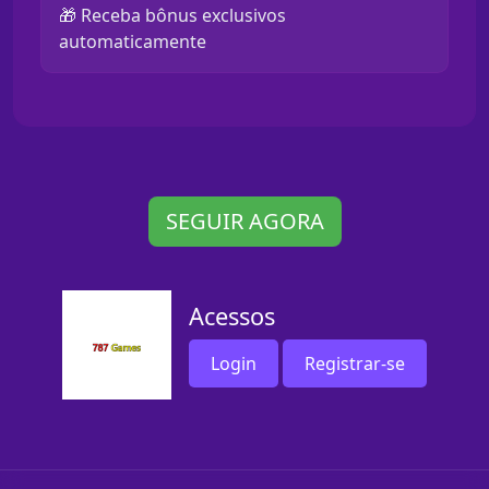
🎁 Receba bônus exclusivos
automaticamente
SEGUIR AGORA
Acessos
Login
Registrar-se