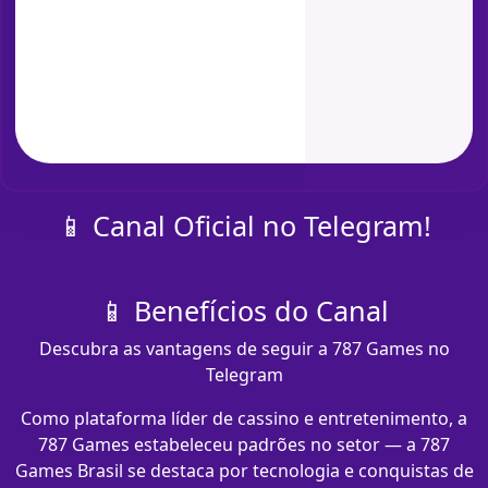
📱 Canal Oficial no Telegram!
📱 Benefícios do Canal
Descubra as vantagens de seguir a 787 Games no
Telegram
Como plataforma líder de cassino e entretenimento, a
787 Games estabeleceu padrões no setor — a 787
Games Brasil se destaca por tecnologia e conquistas de