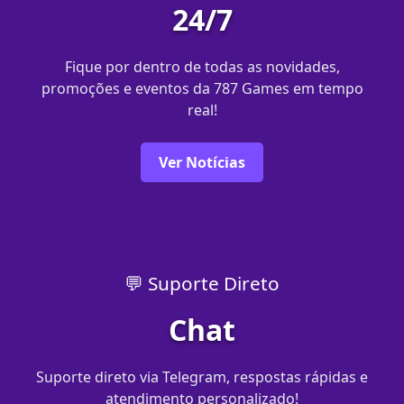
24/7
Fique por dentro de todas as novidades,
promoções e eventos da 787 Games em tempo
real!
Ver Notícias
💬 Suporte Direto
Chat
Suporte direto via Telegram, respostas rápidas e
atendimento personalizado!