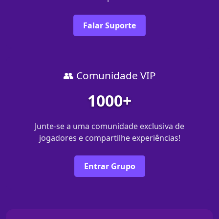
Falar Suporte
👥 Comunidade VIP
1000+
Junte-se a uma comunidade exclusiva de
jogadores e compartilhe experiências!
Entrar Grupo