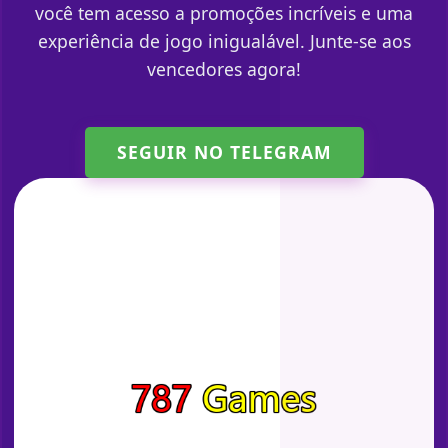
você tem acesso a promoções incríveis e uma
experiência de jogo inigualável. Junte-se aos
vencedores agora!
SEGUIR NO TELEGRAM