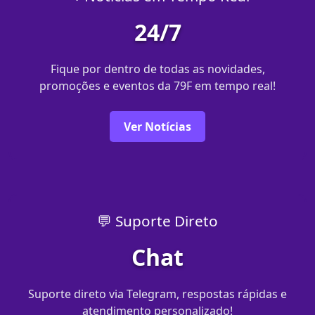
24/7
Fique por dentro de todas as novidades,
promoções e eventos da 79F em tempo real!
Ver Notícias
💬 Suporte Direto
Chat
Suporte direto via Telegram, respostas rápidas e
atendimento personalizado!