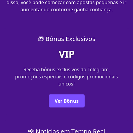
disso, você pode começar com apostas pequenas e ir
aumentando conforme ganha confiança.
🎁 Bônus Exclusivos
VIP
Receba bônus exclusivos do Telegram,
promoções especiais e códigos promocionais
únicos!
Ver Bônus
📢 Notícias em Tempo Real