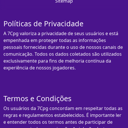
Sitemap
Políticas de Privacidade
A 7Cpg valoriza a privacidade de seus usuários e está
empenhada em proteger todas as informações
pessoais fornecidas durante o uso de nossos canais de
comunicação. Todos os dados coletados são utilizados
exclusivamente para fins de melhoria contínua da
experiência de nossos jogadores.
Termos e Condições
Os usuários da 7Cpg concordam em respeitar todas as
regras e regulamentos estabelecidos. É importante ler
e entender todos os termos antes de participar de