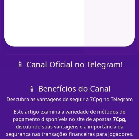
📱 Canal Oficial no Telegram!
📱 Benefícios do Canal
Descubra as vantagens de seguir a 7Cpg no Telegram
Este artigo examina a variedade de métodos de
pagamento disponíveis no site de apostas
7Cpg
,
discutindo suas vantagens e a importância da
segurança nas transações financeiras para jogadores.