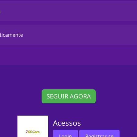
a
aticamente
SEGUIR AGORA
Acessos
Login
Registrar-se