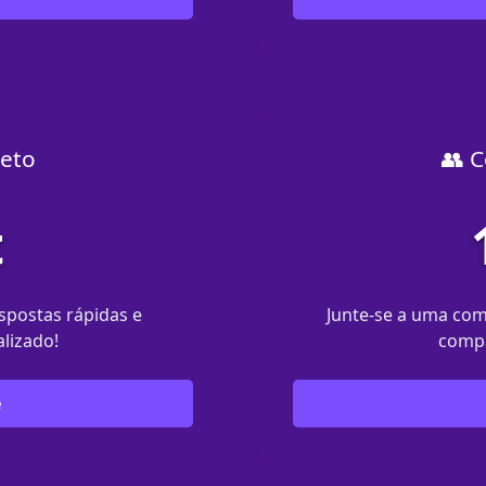
reto
👥 
t
espostas rápidas e
Junte-se a uma com
lizado!
compa
e