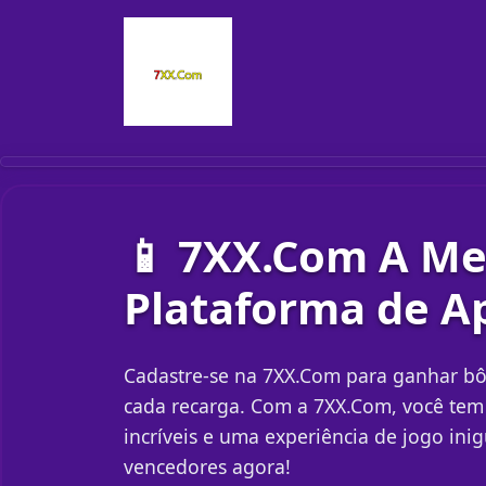
📱 7XX.Com A Me
Plataforma de A
Cadastre-se na 7XX.Com para ganhar bô
cada recarga. Com a 7XX.Com, você tem
incríveis e uma experiência de jogo inig
vencedores agora!