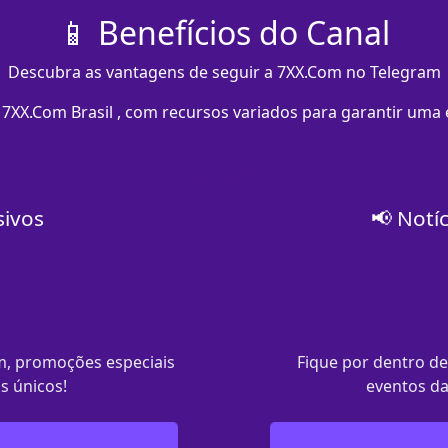
📱 Benefícios do Canal
Descubra as vantagens de seguir a 7XX.Com no Telegram
7XX.Com Brasil , com recursos variados para garantir uma
sivos
📢 Notí
m, promoções especiais
Fique por dentro d
s únicos!
eventos da