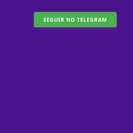
SEGUIR NO TELEGRAM