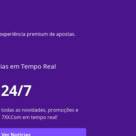
 experiência premium de apostas.
cias em Tempo Real
24/7
e todas as novidades, promoções e
 7XX.Com em tempo real!
Ver Notícias