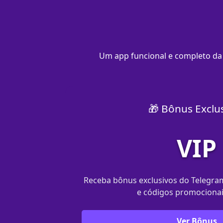
Um app funcional e completo da 
🎁 Bônus Exclu
VIP
Receba bônus exclusivos do Telegra
e códigos promocionai
Ver Bônus