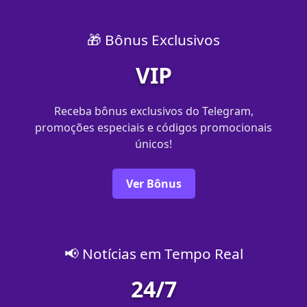
🎁 Bônus Exclusivos
VIP
Receba bônus exclusivos do Telegram,
promoções especiais e códigos promocionais
únicos!
Ver Bônus
📢 Notícias em Tempo Real
24/7