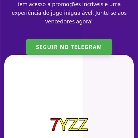
tem acesso a promoções incríveis e uma
experiência de jogo inigualável. Junte-se aos
vencedores agora!
SEGUIR NO TELEGRAM