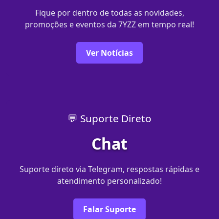
Fique por dentro de todas as novidades,
promoções e eventos da 7YZZ em tempo real!
Ver Notícias
💬 Suporte Direto
Chat
Suporte direto via Telegram, respostas rápidas e
atendimento personalizado!
Falar Suporte