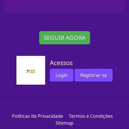
SEGUIR AGORA
Acessos
Login
Registrar-se
Políticas de Privacidade
Termos e Condições
Sitemap